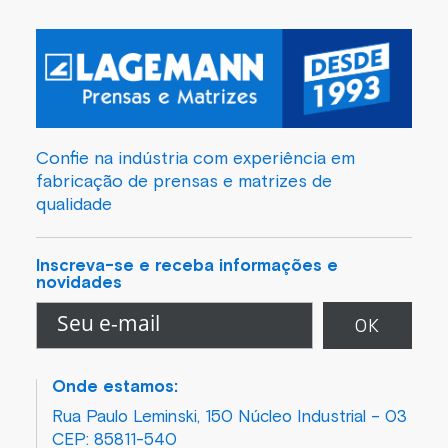
Confie na indústria com experiência em
fabricação de prensas e matrizes de
qualidade
Inscreva-se e receba informações e
novidades
Onde estamos:
Rua Paulo Leminski, 150 Núcleo Industrial – 03
CEP: 85811-540