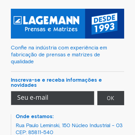
Confie na indústria com experiência em
fabricação de prensas e matrizes de
qualidade
Inscreva-se e receba informações e
novidades
Onde estamos:
Rua Paulo Leminski, 150 Núcleo Industrial – 03
CEP: 85811-540