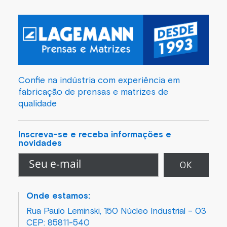
Confie na indústria com experiência em
fabricação de prensas e matrizes de
qualidade
Inscreva-se e receba informações e
novidades
Onde estamos:
Rua Paulo Leminski, 150 Núcleo Industrial – 03
CEP: 85811-540